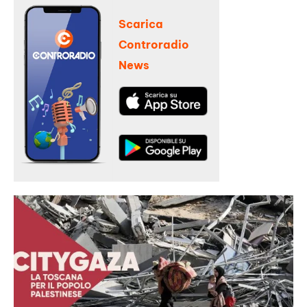
Scarica
Controradio
News