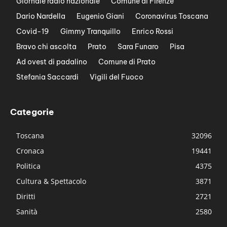
Giornale radio nazionale
Comune di Firenze
Dario Nardella
Eugenio Giani
Coronavirus Toscana
Covid-19
Gimmy Tranquillo
Enrico Rossi
Bravo chi ascolta
Prato
Sara Funaro
Pisa
Ad ovest di padalino
Comune di Prato
Stefania Saccardi
Vigili del Fuoco
Categorie
Toscana
32096
Cronaca
19441
Politica
4375
Cultura & Spettacolo
3871
Diritti
2721
Sanità
2580