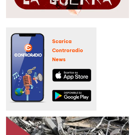
Scarica
Controradio
News