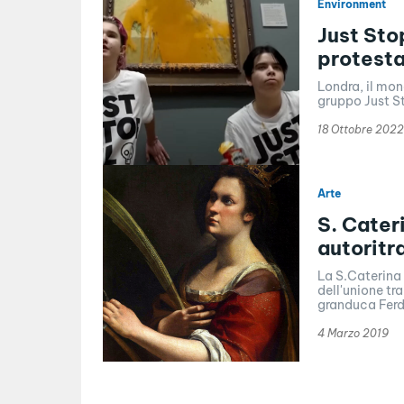
Environment
Just Sto
protesta
Londra, il mond
gruppo Just St
18 Ottobre 2022
Arte
S. Cater
autoritra
La S.Caterina 
dell'unione tra 
granduca Ferdi
4 Marzo 2019