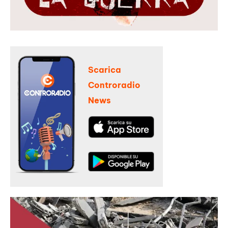
Scarica
Controradio
News