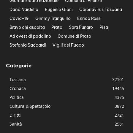
Giornale radio nazionale
Comune di Firenze
Dario Nardella
Eugenio Giani
Coronavirus Toscana
Covid-19
Gimmy Tranquillo
Enrico Rossi
Bravo chi ascolta
Prato
Sara Funaro
Pisa
Ad ovest di padalino
Comune di Prato
Stefania Saccardi
Vigili del Fuoco
Categorie
Toscana
32101
Cronaca
19445
Politica
4375
Cultura & Spettacolo
3872
Diritti
2721
Sanità
2581