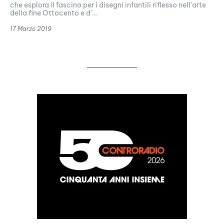
che esplora il fascino per i disegni infantili riflesso nell'arte
della fine Ottocento e d'...
17 Marzo 2019