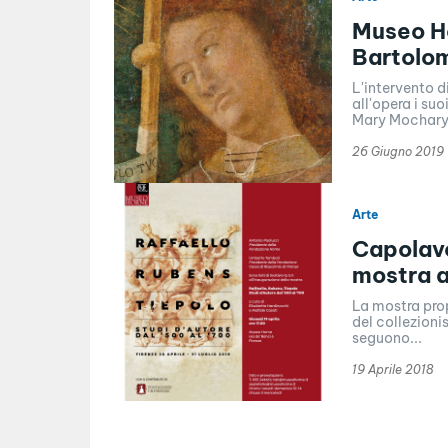
Museo Ho
Bartolom
L'intervento d
all'opera i su
Mary Mochary.
26 Giugno 2019
Arte
Capolavo
mostra a
La mostra prop
del collezioni
seguono...
19 Aprile 2018