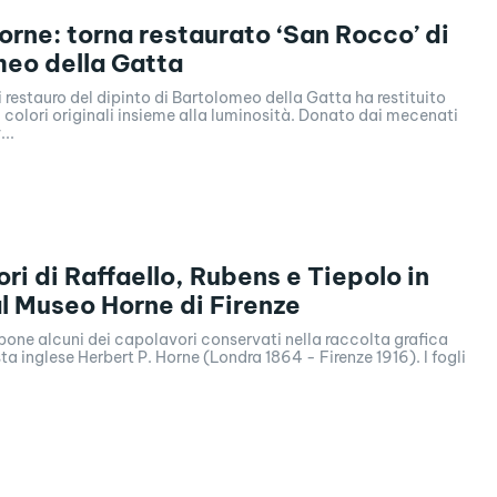
rne: torna restaurato ‘San Rocco’ di
eo della Gatta
i restauro del dipinto di Bartolomeo della Gatta ha restituito
oi colori originali insieme alla luminosità. Donato dai mecenati
..
ri di Raffaello, Rubens e Tiepolo in
l Museo Horne di Firenze
one alcuni dei capolavori conservati nella raccolta grafica
sta inglese Herbert P. Horne (Londra 1864 - Firenze 1916). I fogli