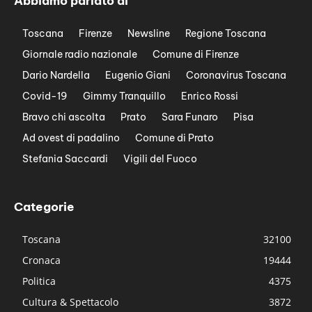
Abbiamo parlato di
Toscana
Firenze
Newsline
Regione Toscana
Giornale radio nazionale
Comune di Firenze
Dario Nardella
Eugenio Giani
Coronavirus Toscana
Covid-19
Gimmy Tranquillo
Enrico Rossi
Bravo chi ascolta
Prato
Sara Funaro
Pisa
Ad ovest di padalino
Comune di Prato
Stefania Saccardi
Vigili del Fuoco
Categorie
Toscana
32100
Cronaca
19444
Politica
4375
Cultura & Spettacolo
3872