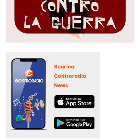
Scarica
Controradio
News