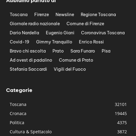
Abbiamo parlato di
Toscana
Firenze
Newsline
Regione Toscana
Giornale radio nazionale
Comune di Firenze
Dario Nardella
Eugenio Giani
Coronavirus Toscana
Covid-19
Gimmy Tranquillo
Enrico Rossi
Bravo chi ascolta
Prato
Sara Funaro
Pisa
Ad ovest di padalino
Comune di Prato
Stefania Saccardi
Vigili del Fuoco
Categorie
Toscana
32101
Cronaca
19445
Politica
4375
Cultura & Spettacolo
3872