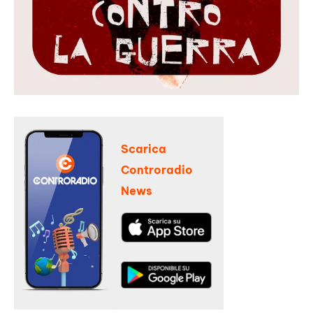
Scarica
Controradio
News