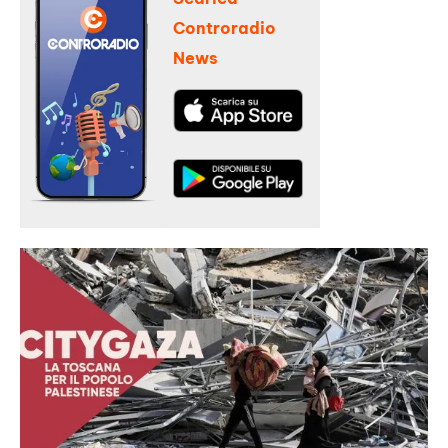
Controradio
News