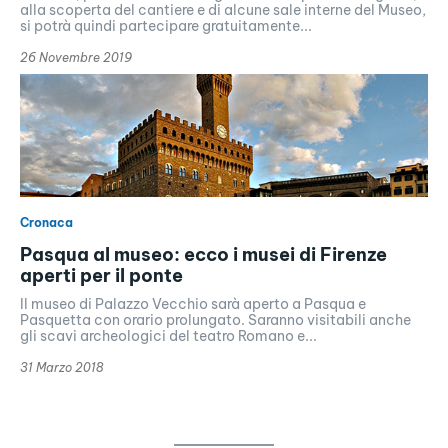
alla scoperta del cantiere e di alcune sale interne del Museo,
si potrà quindi partecipare gratuitamente...
26 Novembre 2019
Cronaca
Pasqua al museo: ecco i musei di Firenze
aperti per il ponte
Il museo di Palazzo Vecchio sarà aperto a Pasqua e
Pasquetta con orario prolungato. Saranno visitabili anche
gli scavi archeologici del teatro Romano e...
31 Marzo 2018