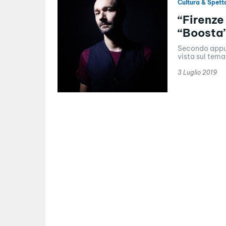
Cultura & Spett
“Firenze 
“Boosta”
Secondo appunt
vista sul tema 
3 Luglio 2019