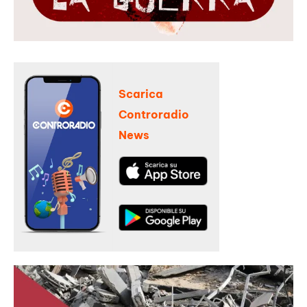
Scarica
Controradio
News