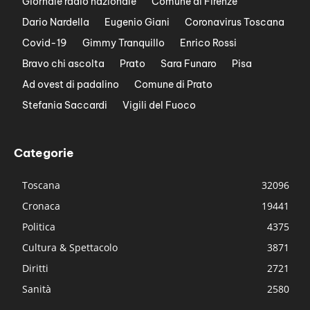
Giornale radio nazionale
Comune di Firenze
Dario Nardella
Eugenio Giani
Coronavirus Toscana
Covid-19
Gimmy Tranquillo
Enrico Rossi
Bravo chi ascolta
Prato
Sara Funaro
Pisa
Ad ovest di padalino
Comune di Prato
Stefania Saccardi
Vigili del Fuoco
Categorie
Toscana
32096
Cronaca
19441
Politica
4375
Cultura & Spettacolo
3871
Diritti
2721
Sanità
2580