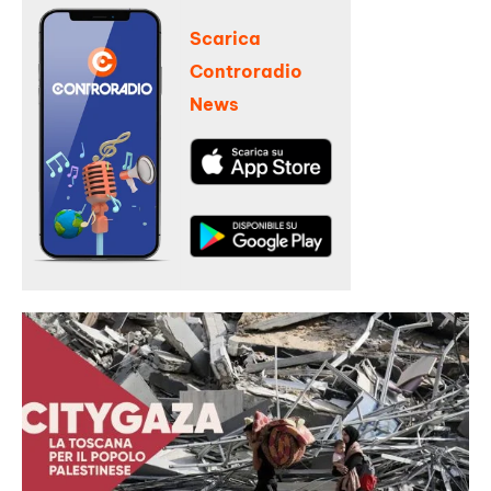
Scarica
Controradio
News