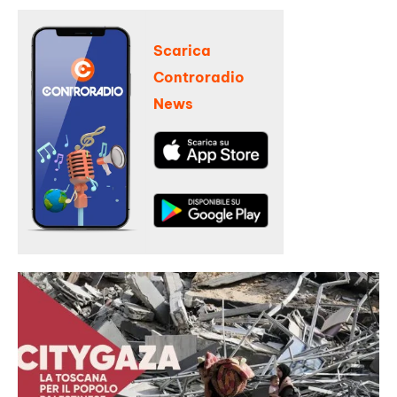
Scarica
Controradio
News