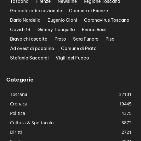
Toscana
Firenze
Newsline
Regione Toscana
Giornale radio nazionale
Comune di Firenze
Dario Nardella
Eugenio Giani
Coronavirus Toscana
Covid-19
Gimmy Tranquillo
Enrico Rossi
Bravo chi ascolta
Prato
Sara Funaro
Pisa
Ad ovest di padalino
Comune di Prato
Stefania Saccardi
Vigili del Fuoco
Categorie
Toscana
32101
Cronaca
19445
Politica
4375
Cultura & Spettacolo
3872
Diritti
2721