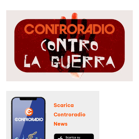
Scarica
Controradio
News