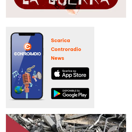
Scarica
Controradio
News