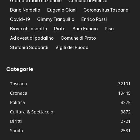
Giornale radio nazionale
Comune di Firenze
Dario Nardella
Eugenio Giani
Coronavirus Toscana
Covid-19
Gimmy Tranquillo
Enrico Rossi
Bravo chi ascolta
Prato
Sara Funaro
Pisa
Ad ovest di padalino
Comune di Prato
Stefania Saccardi
Vigili del Fuoco
Categorie
Toscana
32101
Cronaca
19445
Politica
4375
Cultura & Spettacolo
3872
Diritti
2721
Sanità
2581