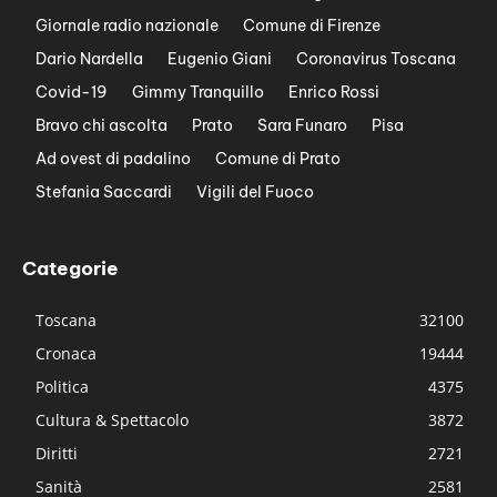
Giornale radio nazionale
Comune di Firenze
Dario Nardella
Eugenio Giani
Coronavirus Toscana
Covid-19
Gimmy Tranquillo
Enrico Rossi
Bravo chi ascolta
Prato
Sara Funaro
Pisa
Ad ovest di padalino
Comune di Prato
Stefania Saccardi
Vigili del Fuoco
Categorie
Toscana
32100
Cronaca
19444
Politica
4375
Cultura & Spettacolo
3872
Diritti
2721
Sanità
2581