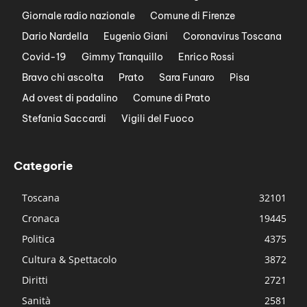
Giornale radio nazionale
Comune di Firenze
Dario Nardella
Eugenio Giani
Coronavirus Toscana
Covid-19
Gimmy Tranquillo
Enrico Rossi
Bravo chi ascolta
Prato
Sara Funaro
Pisa
Ad ovest di padalino
Comune di Prato
Stefania Saccardi
Vigili del Fuoco
Categorie
Toscana
32101
Cronaca
19445
Politica
4375
Cultura & Spettacolo
3872
Diritti
2721
Sanità
2581