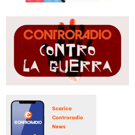
Scarica
Controradio
News