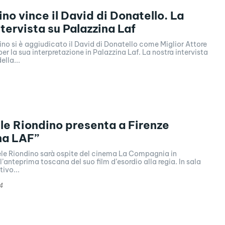
ino vince il David di Donatello. La
ntervista su Palazzina Laf
no si è aggiudicato il David di Donatello come Miglior Attore
er la sua interpretazione in Palazzina Laf. La nostra intervista
ella...
le Riondino presenta a Firenze
na LAF”
ele Riondino sarà ospite del cinema La Compagnia in
’anteprima toscana del suo film d’esordio alla regia. In sala
tivo...
4