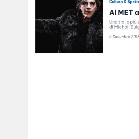
Cultura & Spett
Al MET a
Una tra le più
di Michail Bul
5 Dicembre 201