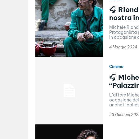
🎧 Riond
nostra i
Michele Riondi
Protagonista p
in occasione d
4 Maggio 2024
Cinema
🎧 Miche
“Palazzi
L'attore Mich
occasione dell
anche il collet
23 Gennaio 202