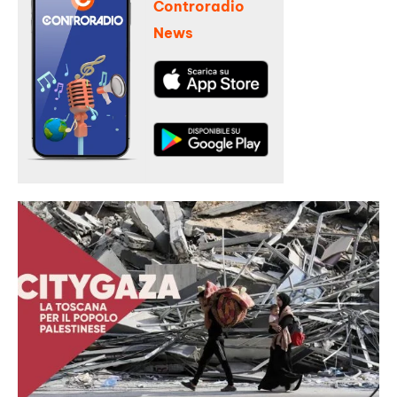
Controradio
News