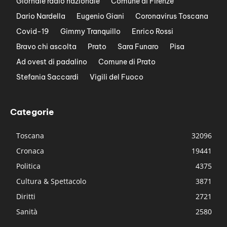
Giornale radio nazionale
Comune di Firenze
Dario Nardella
Eugenio Giani
Coronavirus Toscana
Covid-19
Gimmy Tranquillo
Enrico Rossi
Bravo chi ascolta
Prato
Sara Funaro
Pisa
Ad ovest di padalino
Comune di Prato
Stefania Saccardi
Vigili del Fuoco
Categorie
Toscana
32096
Cronaca
19441
Politica
4375
Cultura & Spettacolo
3871
Diritti
2721
Sanità
2580