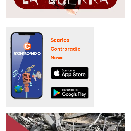
Scarica
Controradio
News