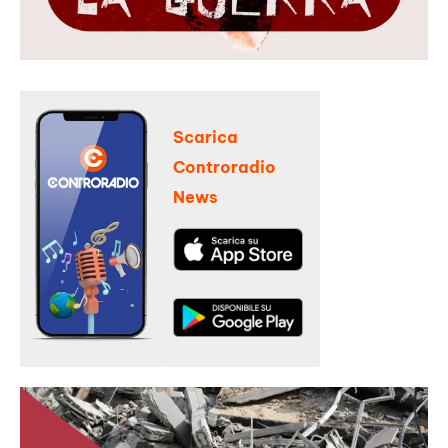
Scarica
Controradio
News