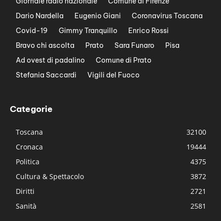
Giornale radio nazionale
Comune di Firenze
Dario Nardella
Eugenio Giani
Coronavirus Toscana
Covid-19
Gimmy Tranquillo
Enrico Rossi
Bravo chi ascolta
Prato
Sara Funaro
Pisa
Ad ovest di padalino
Comune di Prato
Stefania Saccardi
Vigili del Fuoco
Categorie
Toscana
32100
Cronaca
19444
Politica
4375
Cultura & Spettacolo
3872
Diritti
2721
Sanità
2581