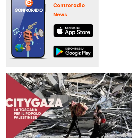
Controradio
News