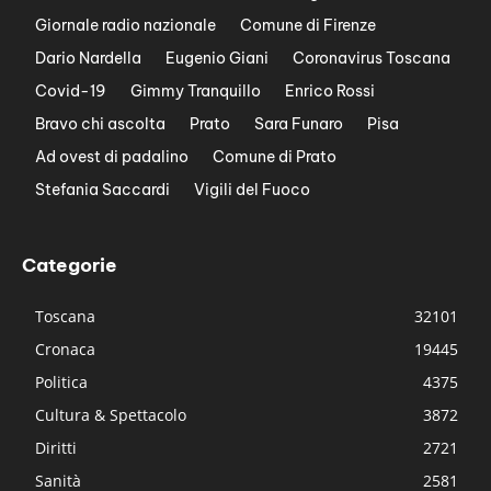
Giornale radio nazionale
Comune di Firenze
Dario Nardella
Eugenio Giani
Coronavirus Toscana
Covid-19
Gimmy Tranquillo
Enrico Rossi
Bravo chi ascolta
Prato
Sara Funaro
Pisa
Ad ovest di padalino
Comune di Prato
Stefania Saccardi
Vigili del Fuoco
Categorie
Toscana
32101
Cronaca
19445
Politica
4375
Cultura & Spettacolo
3872
Diritti
2721
Sanità
2581