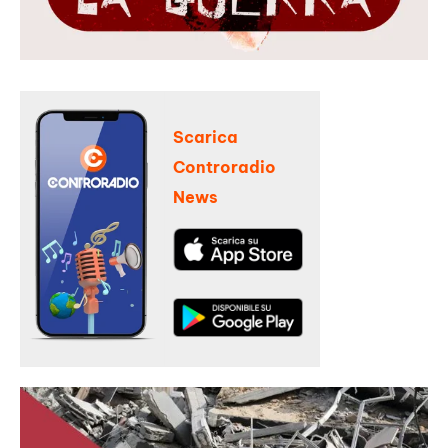
Scarica
Controradio
News