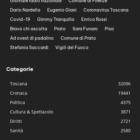
Giornale radio nazionale
Comune di Firenze
Dario Nardella
Eugenio Giani
Coronavirus Toscana
Covid-19
Gimmy Tranquillo
Enrico Rossi
Bravo chi ascolta
Prato
Sara Funaro
Pisa
Ad ovest di padalino
Comune di Prato
Stefania Saccardi
Vigili del Fuoco
Categorie
Toscana
32096
Cronaca
19441
Politica
4375
Cultura & Spettacolo
3871
Diritti
2721
Sanità
2580