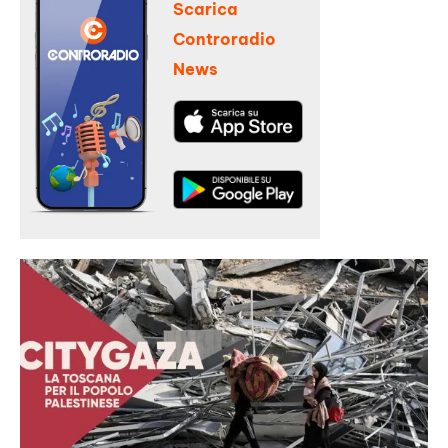
Scarica
Controradio
News