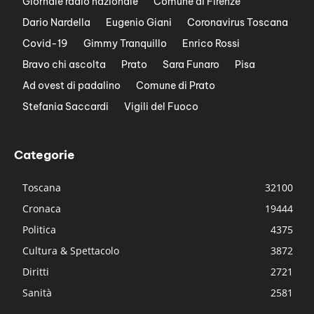
Giornale radio nazionale
Comune di Firenze
Dario Nardella
Eugenio Giani
Coronavirus Toscana
Covid-19
Gimmy Tranquillo
Enrico Rossi
Bravo chi ascolta
Prato
Sara Funaro
Pisa
Ad ovest di padalino
Comune di Prato
Stefania Saccardi
Vigili del Fuoco
Categorie
Toscana
32100
Cronaca
19444
Politica
4375
Cultura & Spettacolo
3872
Diritti
2721
Sanità
2581