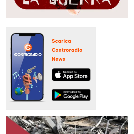
Scarica
Controradio
News