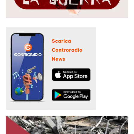
Scarica
Controradio
News