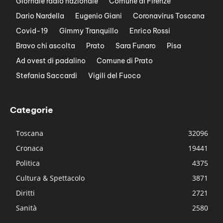
Giornale radio nazionale
Comune di Firenze
Dario Nardella
Eugenio Giani
Coronavirus Toscana
Covid-19
Gimmy Tranquillo
Enrico Rossi
Bravo chi ascolta
Prato
Sara Funaro
Pisa
Ad ovest di padalino
Comune di Prato
Stefania Saccardi
Vigili del Fuoco
Categorie
Toscana
32096
Cronaca
19441
Politica
4375
Cultura & Spettacolo
3871
Diritti
2721
Sanità
2580