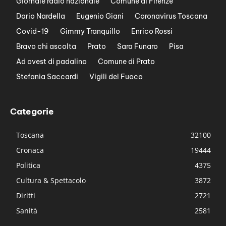
Giornale radio nazionale
Comune di Firenze
Dario Nardella
Eugenio Giani
Coronavirus Toscana
Covid-19
Gimmy Tranquillo
Enrico Rossi
Bravo chi ascolta
Prato
Sara Funaro
Pisa
Ad ovest di padalino
Comune di Prato
Stefania Saccardi
Vigili del Fuoco
Categorie
Toscana
32100
Cronaca
19444
Politica
4375
Cultura & Spettacolo
3872
Diritti
2721
Sanità
2581