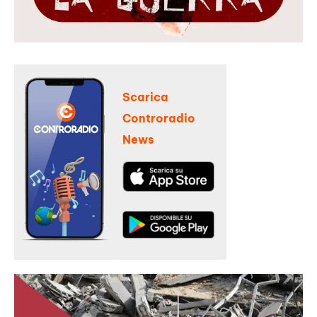
Scarica
Controradio
News