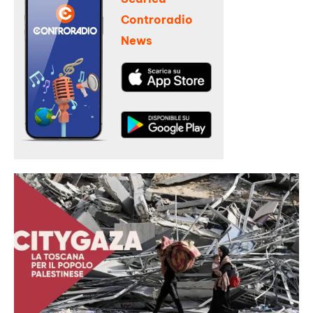
Controradio
News