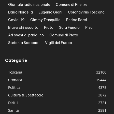
Giornale radio nazionale
Comune di Firenze
Dario Nardella
Eugenio Giani
Coronavirus Toscana
Covid-19
Gimmy Tranquillo
Enrico Rossi
Bravo chi ascolta
Prato
Sara Funaro
Pisa
Ad ovest di padalino
Comune di Prato
Stefania Saccardi
Vigili del Fuoco
Categorie
Toscana
32100
Cronaca
19444
Politica
4375
Cultura & Spettacolo
3872
Diritti
2721
Sanità
2581