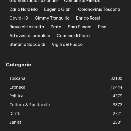
Giornale radio nazionale
Comune di Firenze
Dario Nardella
Eugenio Giani
Coronavirus Toscana
Covid-19
Gimmy Tranquillo
Enrico Rossi
Bravo chi ascolta
Prato
Sara Funaro
Pisa
Ad ovest di padalino
Comune di Prato
Stefania Saccardi
Vigili del Fuoco
Categorie
Toscana
32100
Cronaca
19444
Politica
4375
Cultura & Spettacolo
3872
Diritti
2721
Sanità
2581