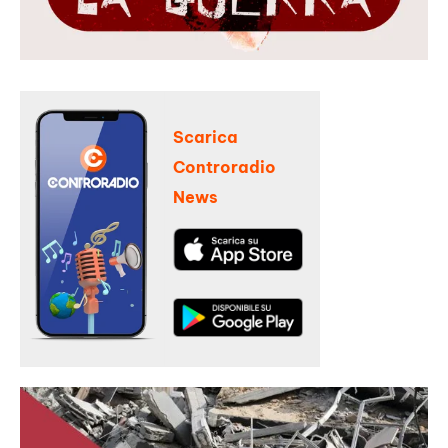
Scarica
Controradio
News