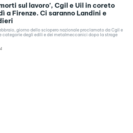
morti sul lavoro’, Cgil e Uil in coreto
ì a Firenze. Ci saranno Landini e
ieri
ebbraio, giorno dello sciopero nazionale proclamato da Cgil e
le categorie degli edili e dei metalmeccanici dopo la strage
24