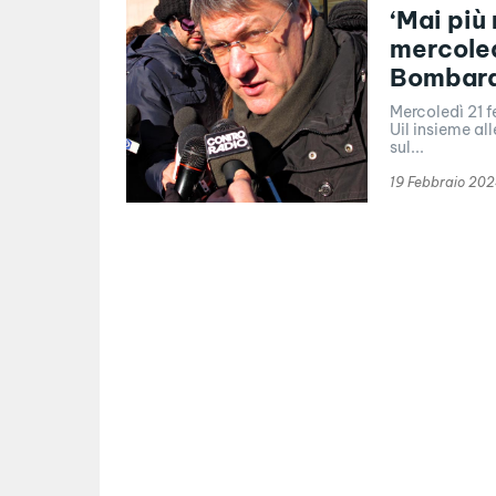
‘Mai più 
mercoled
Bombard
Mercoledì 21 f
Uil insieme al
sul...
19 Febbraio 20