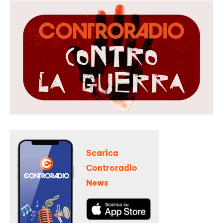
Scarica
Controradio
News