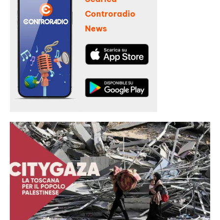
Controradio
News