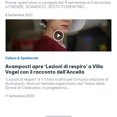
Donne quest’anno si svolgerà dal 9 settembre al 5 dicembre
a FIRENZE, SCANDICCI, SESTO FIORENTINO,...
8 Settembre 2021
Cultura & Spettacolo
Avamposti apre ‘Lezioni di respiro’ a Villa
Vogel con il racconto dell’Ancella
“Lezioni di respiro” è il titolo scelto per la nuova edizione di
Avamposti, festival teatrale organizzato dal Teatro delle
Donne di Calenzano, in programma...
11 Settembre 2020