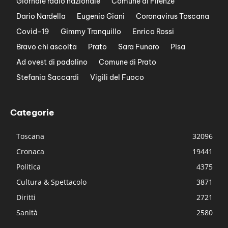
Giornale radio nazionale
Comune di Firenze
Dario Nardella
Eugenio Giani
Coronavirus Toscana
Covid-19
Gimmy Tranquillo
Enrico Rossi
Bravo chi ascolta
Prato
Sara Funaro
Pisa
Ad ovest di padalino
Comune di Prato
Stefania Saccardi
Vigili del Fuoco
Categorie
Toscana
32096
Cronaca
19441
Politica
4375
Cultura & Spettacolo
3871
Diritti
2721
Sanità
2580