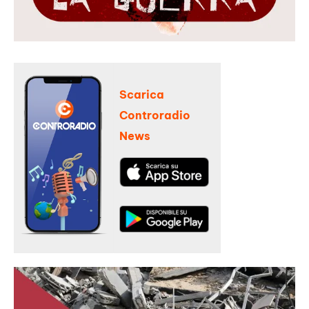
Scarica
Controradio
News