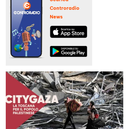
Controradio
News