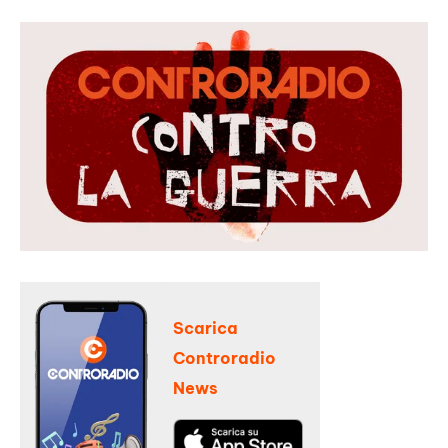
Scarica
Controradio
News