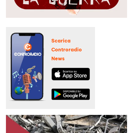
Scarica
Controradio
News