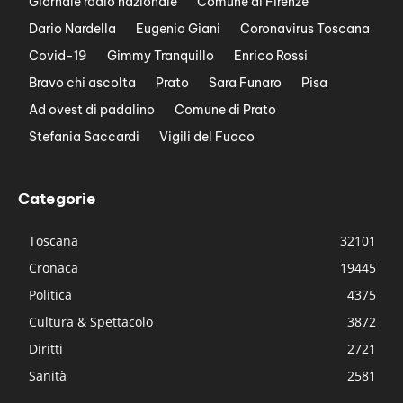
Giornale radio nazionale
Comune di Firenze
Dario Nardella
Eugenio Giani
Coronavirus Toscana
Covid-19
Gimmy Tranquillo
Enrico Rossi
Bravo chi ascolta
Prato
Sara Funaro
Pisa
Ad ovest di padalino
Comune di Prato
Stefania Saccardi
Vigili del Fuoco
Categorie
Toscana
32101
Cronaca
19445
Politica
4375
Cultura & Spettacolo
3872
Diritti
2721
Sanità
2581