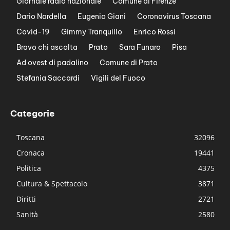
Giornale radio nazionale
Comune di Firenze
Dario Nardella
Eugenio Giani
Coronavirus Toscana
Covid-19
Gimmy Tranquillo
Enrico Rossi
Bravo chi ascolta
Prato
Sara Funaro
Pisa
Ad ovest di padalino
Comune di Prato
Stefania Saccardi
Vigili del Fuoco
Categorie
Toscana
32096
Cronaca
19441
Politica
4375
Cultura & Spettacolo
3871
Diritti
2721
Sanità
2580