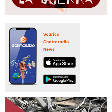
Scarica
Controradio
News