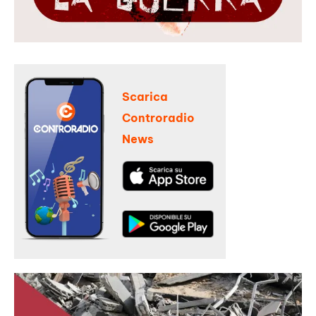
Scarica
Controradio
News