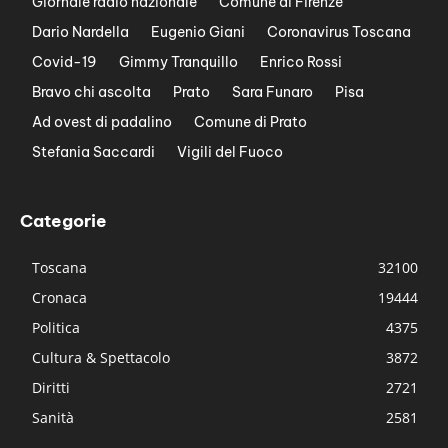
Giornale radio nazionale
Comune di Firenze
Dario Nardella
Eugenio Giani
Coronavirus Toscana
Covid-19
Gimmy Tranquillo
Enrico Rossi
Bravo chi ascolta
Prato
Sara Funaro
Pisa
Ad ovest di padalino
Comune di Prato
Stefania Saccardi
Vigili del Fuoco
Categorie
Toscana
32100
Cronaca
19444
Politica
4375
Cultura & Spettacolo
3872
Diritti
2721
Sanità
2581