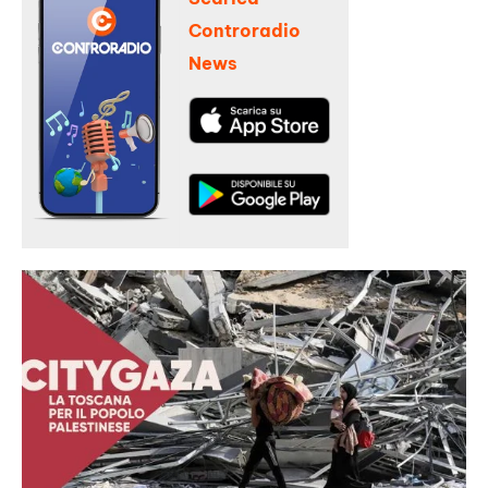
Controradio
News