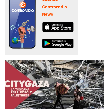
Controradio
News