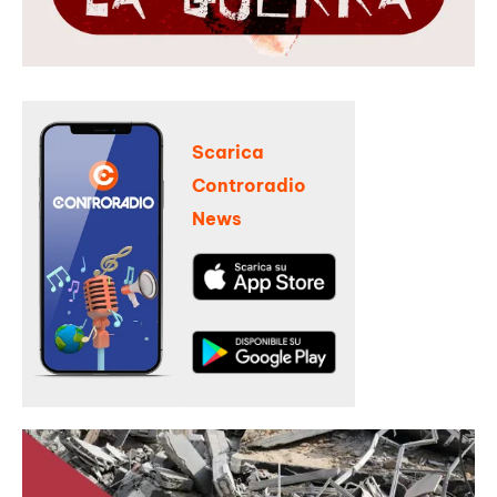
Scarica
Controradio
News