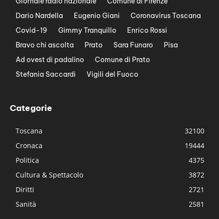
Giornale radio nazionale
Comune di Firenze
Dario Nardella
Eugenio Giani
Coronavirus Toscana
Covid-19
Gimmy Tranquillo
Enrico Rossi
Bravo chi ascolta
Prato
Sara Funaro
Pisa
Ad ovest di padalino
Comune di Prato
Stefania Saccardi
Vigili del Fuoco
Categorie
Toscana
32100
Cronaca
19444
Politica
4375
Cultura & Spettacolo
3872
Diritti
2721
Sanità
2581