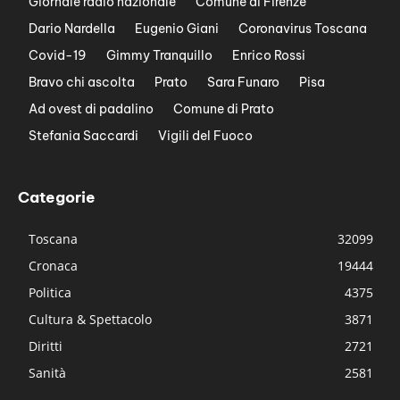
Giornale radio nazionale
Comune di Firenze
Dario Nardella
Eugenio Giani
Coronavirus Toscana
Covid-19
Gimmy Tranquillo
Enrico Rossi
Bravo chi ascolta
Prato
Sara Funaro
Pisa
Ad ovest di padalino
Comune di Prato
Stefania Saccardi
Vigili del Fuoco
Categorie
Toscana
32099
Cronaca
19444
Politica
4375
Cultura & Spettacolo
3871
Diritti
2721
Sanità
2581