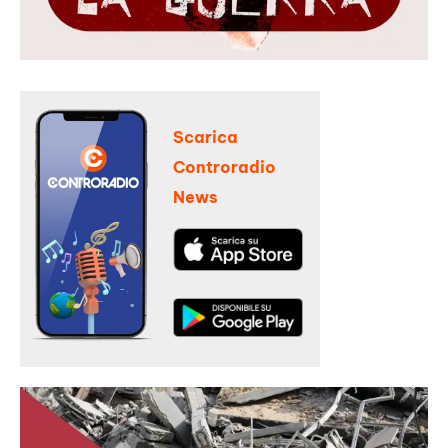
Scarica
Controradio
News