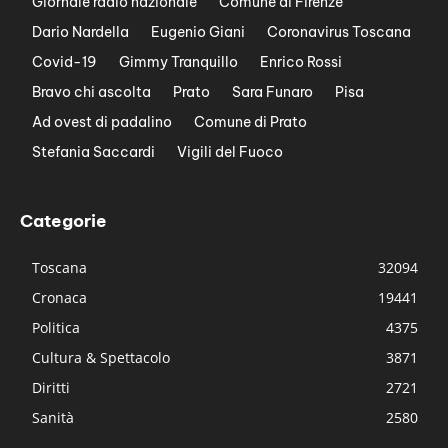
Giornale radio nazionale
Comune di Firenze
Dario Nardella
Eugenio Giani
Coronavirus Toscana
Covid-19
Gimmy Tranquillo
Enrico Rossi
Bravo chi ascolta
Prato
Sara Funaro
Pisa
Ad ovest di padalino
Comune di Prato
Stefania Saccardi
Vigili del Fuoco
Categorie
Toscana
32094
Cronaca
19441
Politica
4375
Cultura & Spettacolo
3871
Diritti
2721
Sanità
2580