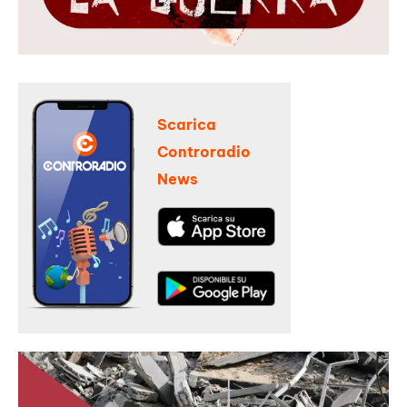
Scarica
Controradio
News