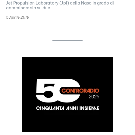
Jet Propulsion Laboratory (Jpl) della Nasa in grado di
camminare sia su due...
5 Aprile 2019