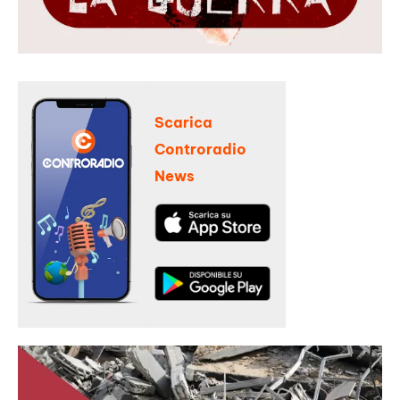
Scarica
Controradio
News