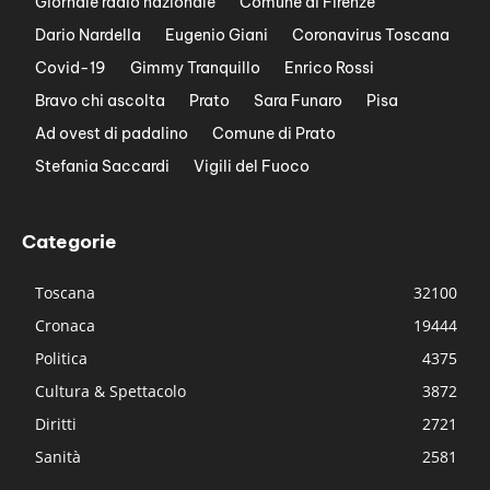
Giornale radio nazionale
Comune di Firenze
Dario Nardella
Eugenio Giani
Coronavirus Toscana
Covid-19
Gimmy Tranquillo
Enrico Rossi
Bravo chi ascolta
Prato
Sara Funaro
Pisa
Ad ovest di padalino
Comune di Prato
Stefania Saccardi
Vigili del Fuoco
Categorie
Toscana
32100
Cronaca
19444
Politica
4375
Cultura & Spettacolo
3872
Diritti
2721
Sanità
2581