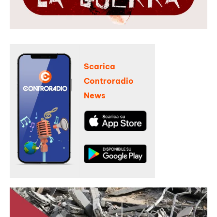
Scarica
Controradio
News