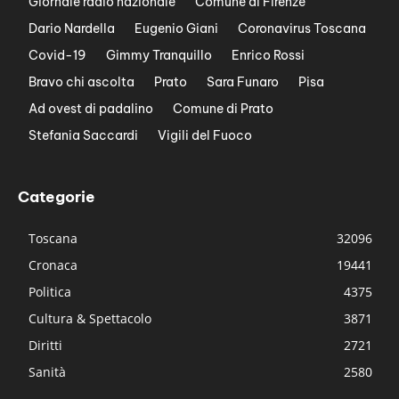
Giornale radio nazionale
Comune di Firenze
Dario Nardella
Eugenio Giani
Coronavirus Toscana
Covid-19
Gimmy Tranquillo
Enrico Rossi
Bravo chi ascolta
Prato
Sara Funaro
Pisa
Ad ovest di padalino
Comune di Prato
Stefania Saccardi
Vigili del Fuoco
Categorie
Toscana
32096
Cronaca
19441
Politica
4375
Cultura & Spettacolo
3871
Diritti
2721
Sanità
2580