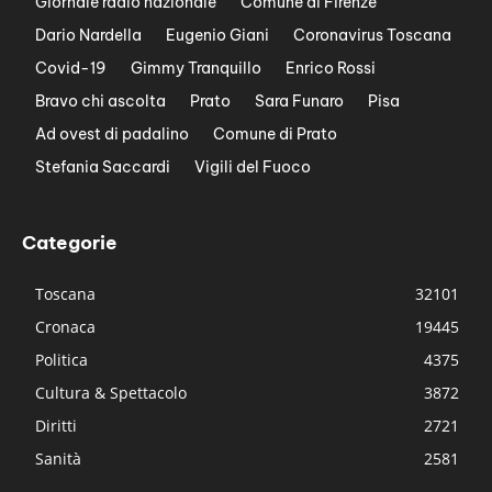
Giornale radio nazionale
Comune di Firenze
Dario Nardella
Eugenio Giani
Coronavirus Toscana
Covid-19
Gimmy Tranquillo
Enrico Rossi
Bravo chi ascolta
Prato
Sara Funaro
Pisa
Ad ovest di padalino
Comune di Prato
Stefania Saccardi
Vigili del Fuoco
Categorie
Toscana
32101
Cronaca
19445
Politica
4375
Cultura & Spettacolo
3872
Diritti
2721
Sanità
2581