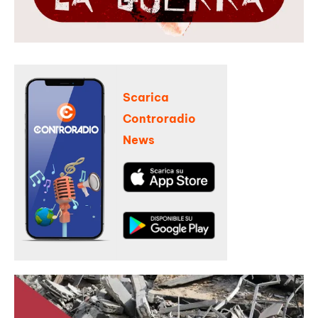
Scarica
Controradio
News