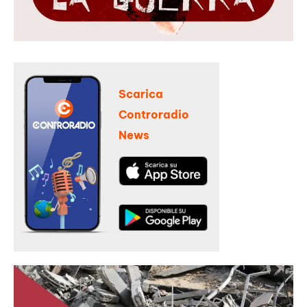
Scarica
Controradio
News