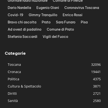
Giornale radio nazionale
Comune di Firenze
Dario Nardella
Eugenio Giani
Coronavirus Toscana
Covid-19
Gimmy Tranquillo
Enrico Rossi
Bravo chi ascolta
Prato
Sara Funaro
Pisa
Ad ovest di padalino
Comune di Prato
Stefania Saccardi
Vigili del Fuoco
Categorie
Toscana
32096
Cronaca
19441
Politica
4375
Cultura & Spettacolo
3871
Diritti
2721
Sanità
2580